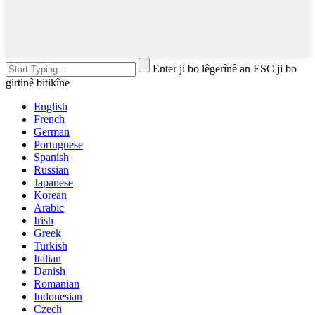
Enter ji bo lêgerînê an ESC ji bo
girtinê bitikîne
English
French
German
Portuguese
Spanish
Russian
Japanese
Korean
Arabic
Irish
Greek
Turkish
Italian
Danish
Romanian
Indonesian
Czech