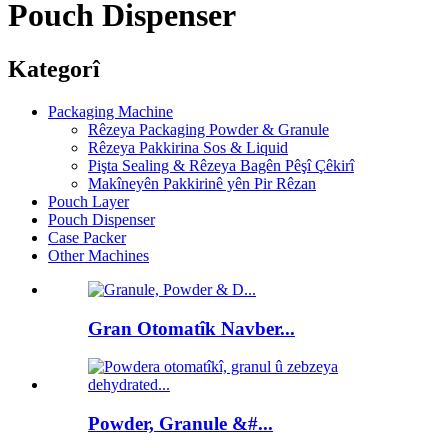
Pouch Dispenser
Kategorî
Packaging Machine
Rêzeya Packaging Powder & Granule
Rêzeya Pakkirina Sos & Liquid
Pişta Sealing & Rêzeya Bagên Pêşî Çêkirî
Makîneyên Pakkirinê yên Pir Rêzan
Pouch Layer
Pouch Dispenser
Case Packer
Other Machines
Gran Otomatîk Navber...
Powder, Granule &#...