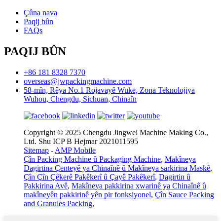
Çûna nava
Paqij bûn
FAQs
PAQIJ BÛN
+86 181 8328 7370
overseas@jwpackingmachine.com
58-mîn, Rêya No.1 Rojavayê Wuke, Zona Teknolojiya
Wuhou, Chengdu, Sichuan, Chinaîn
Copyright © 2025 Chengdu Jingwei Machine Making Co.,
Ltd. Shu ICP B Hejmar 2021011595
Sitemap
-
AMP Mobile
Çîn Packing Machine û Packaging Machine
,
Makîneya
Dagirtina Çenteyê ya Chinaînê û Makîneya sarkirina Maskê
,
Çîn Çîn Çêkerê Pakêkerî û Çayê Pakêkerî
,
Dagirtin û
Pakkirina Avê
,
Makîneya pakkirina xwarinê ya Chinaînê û
makîneyên pakkirinê yên pir fonksiyonel
,
Çîn Sauce Packing
and Granules Packing
,