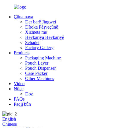
Çûna nava
Der barê Jingwei
Dîroka Pêşveçûnê
Xizmeta me
Hevkariya Hevkariyê
Şehadet
Factory Gallery
Products
Packaging Machine
Pouch Layer
Pouch Dispenser
Case Packer
Other Machines
Video
Nûçe
Doz
FAQs
Paqij bûn
English
Chinese