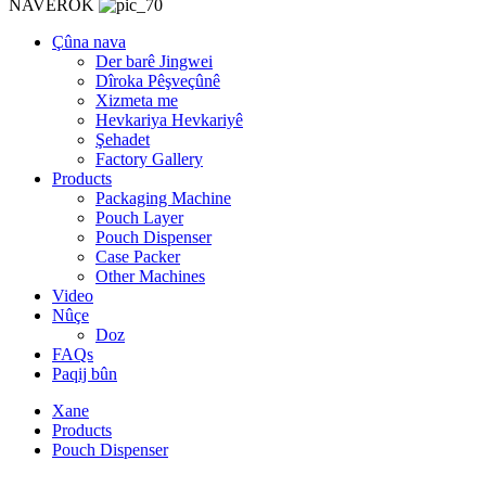
NAVEROK
Çûna nava
Der barê Jingwei
Dîroka Pêşveçûnê
Xizmeta me
Hevkariya Hevkariyê
Şehadet
Factory Gallery
Products
Packaging Machine
Pouch Layer
Pouch Dispenser
Case Packer
Other Machines
Video
Nûçe
Doz
FAQs
Paqij bûn
Xane
Products
Pouch Dispenser